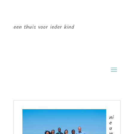
een thuis voor ieder kind
ni
e
u
w