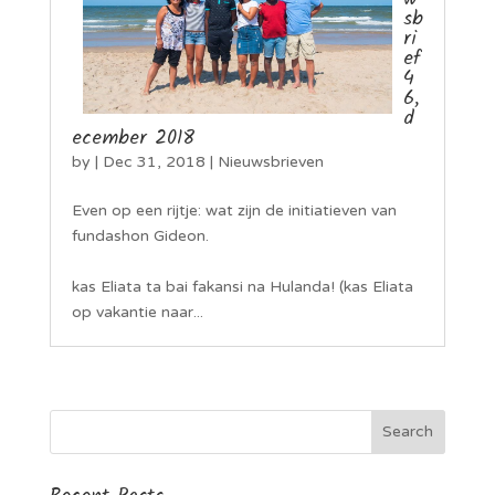
sb
ri
ef
4
6,
d
ecember 2018
by
|
Dec 31, 2018
|
Nieuwsbrieven
Even op een rijtje: wat zijn de initiatieven van
fundashon Gideon.
kas Eliata ta bai fakansi na Hulanda! (kas Eliata
op vakantie naar...